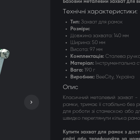
Базовий металевий захват для в
догонки 8-ми рамкові
Технічні характеристики:
догонки радіальні
Тип:
Захват для рамок
Розміри:
Довжина захвата:
140
мм
Ширина:
50 мм
Висота:
97 мм
Комплектація:
Сталева ручка
Матеріал:
Інструментальна 
Вага:
190 г
Виробник:
BeeCity, Україна
Опис
Класичний металевий захват -
рамки, тримає її стабільно без
для роботи зі стамескою або дл
швидко переглянути кілька рамо
Купити захват для рамок з дос
сайті або телефонуйте за ном