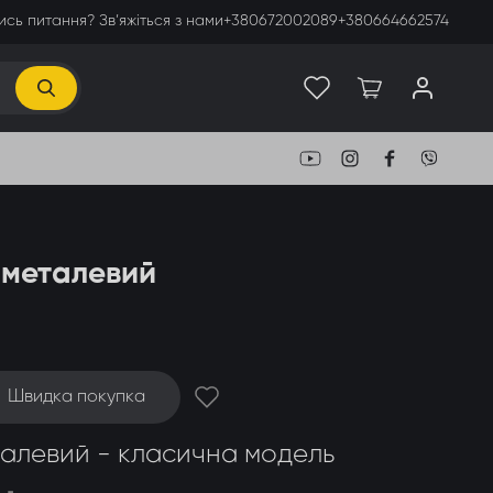
сь питання? Зв’яжіться з нами
+380672002089
+380664662574
 металевий
Швидка покупка
талевий - класична модель