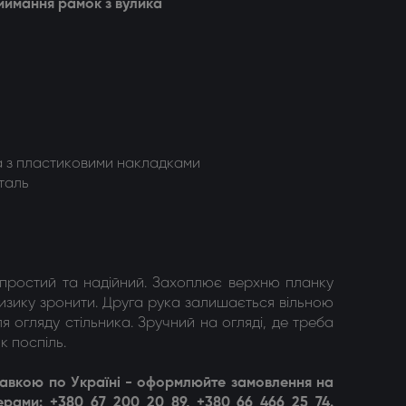
иймання рамок з вулика
 з пластиковими накладками
сталь
 простий та надійний. Захоплює верхню планку
 ризику зронити. Друга рука залишається вільною
я огляду стільника. Зручний на огляді, де треба
к поспіль.
тавкою по Україні - оформлюйте замовлення на
ерами: +380 67 200 20 89, +380 66 466 25 74.