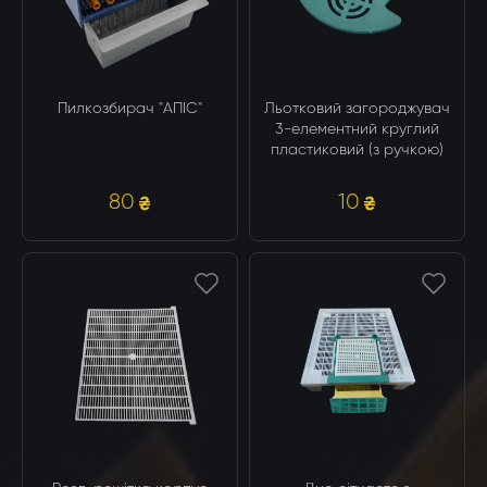
Пилкозбирач "АПІС"
Льотковий загороджувач
3-елементний круглий
пластиковий (з ручкою)
80
10