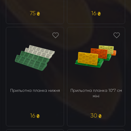
75
16
Прильотна планка нижня
Прильотна планка 10*7 см
міні
16
30