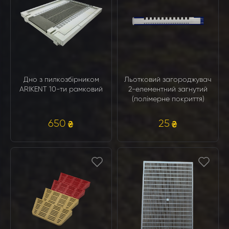
Дно з пилкозбірником
Льотковий загороджувач
ARIKENT 10-ти рамковий
2-елементний загнутий
(полімерне покриття)
650
25