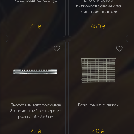
Розд. решітка корпус
Дно сітчасте з
пилкоуловлювачем та
прилітною планкою
35
450
Льотковий загороджувач
Розд. решітка лежак
2-елементний з отворами
(розмір 30×250 мм)
22
40