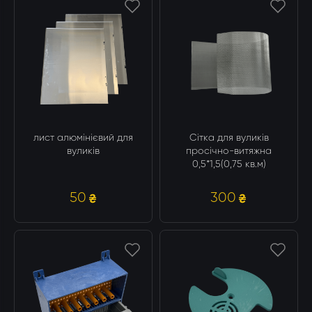
лист алюмінієвий для
Сітка для вуликів
вуликів
просічно-витяжна
0,5*1,5(0,75 кв.м)
50
300