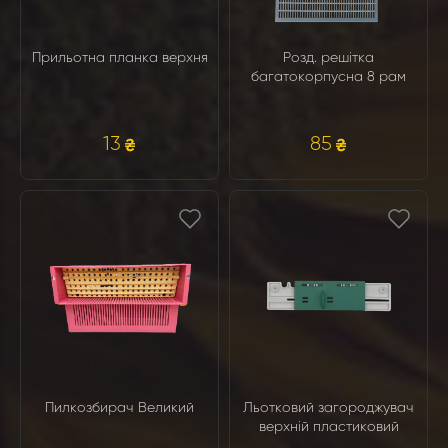
Прильотна планка верхня
Розд. решітка
багатокорпусна 8 рам
13
85
Пилкозбирач Великий
Льотковий загороджувач
верхній пластиковий