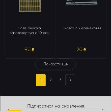
Розд. решітка
Льоток 2-х елементний
багатокорпусна 10 рам
90
20
Показати ще
1
2
3
Підписатися на оновлення