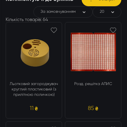
Утеплювачі і мати
Стамески
Столи для розпечатування
Штани
За замовчуванням
20
Щітки
Кількість товарів:
64
Ящики бджолярські
Льотковий загороджувач
Розд. решітка АПИС
круглий пластиковий (з
прилітною поличкою)
11
85