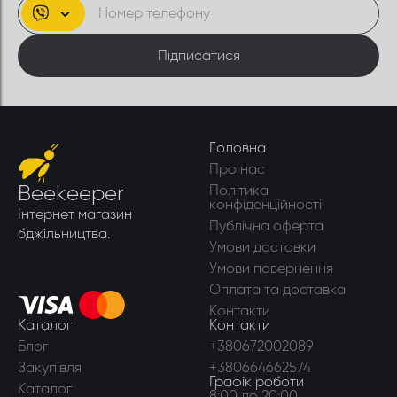
Підписатися
Головна
Про нас
Beekeeper
Політика
конфіденційності
Інтернет магазин
Публічна оферта
бджільництва.
Умови доставки
Умови повернення
Оплата та доставка
Контакти
Каталог
Контакти
Блог
+380672002089
Закупівля
+380664662574
Графік роботи
Каталог
8:00 до 20:00