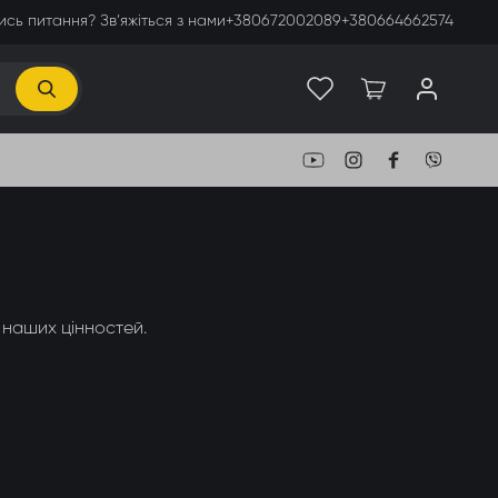
сь питання? Зв’яжіться з нами
+380672002089
+380664662574
 наших цінностей.