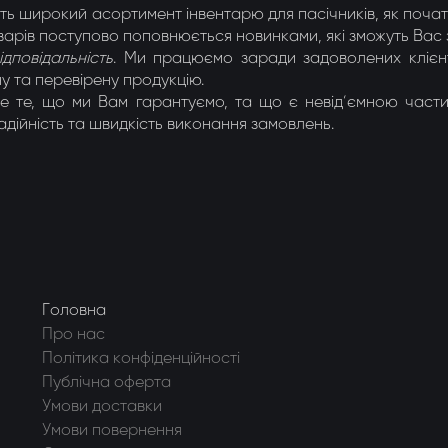
ь широкий асортимент інвентарю для пасічників, як початків
догонки 8-ми рамкові
оварів поступово поповнюється новинками, які зможуть Вас 
ідповідальність
. Ми працюємо заради задоволених клієнті
догонки радіальні
у та перевірену продукцію.
е те, що ми Вам гарантуємо, та що є невід’ємною част
дійність та швидкість виконання замовлень.
Головна
Про нас
Політика конфіденційності
Публічна оферта
Умови доставки
Умови повернення