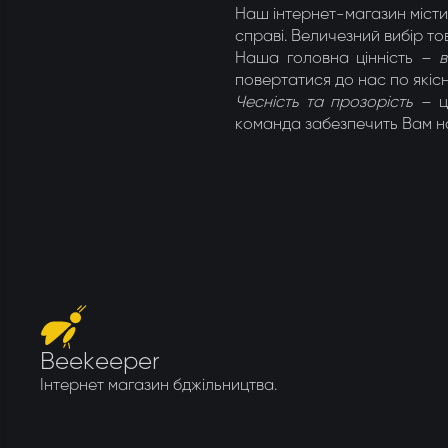
Наш інтернет-магазин містит
Утеплювачі і мати
Стамески
Столи для розпечатування
Штани
Ме
справі. Величезний вибір т
Наша головна цінність –
в
Щітки
Ме
повертатися до нас по якісн
Чесність та прозорість
– ц
Ящики бджолярські
команда забезпечить Вам на
Beekeeper
Інтернет магазин бджільництва.