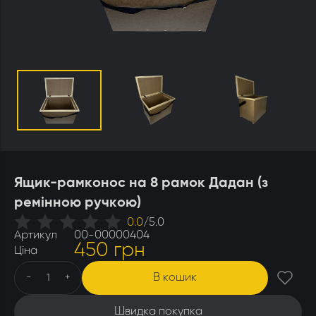
Утеплювачі і мати
Стамески
Столи для розпечатування
Штани
Щітки
Ящики бджолярські
Ящик-рамконос на 8 рамок Дадан (з
ремінною ручкою)
0.0
/
5.0
Артикул
00-00000404
450 грн
Ціна
В кошик
-
+
Швидка покупка