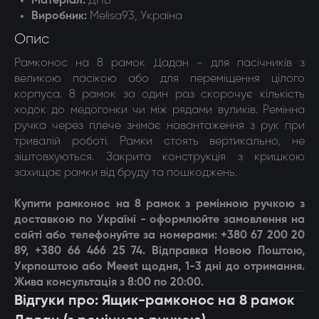
Матеріал:
ДПВ
Виробник:
Melisa93, Україна
Опис
Рамконос на 8 рамок Дадан - для пасічників з
великою пасікою або для переміщення цілого
корпуса. 8 рамок за один раз скорочує кількість
ходок до медогонки чи між рядами вуликів. Ремінна
ручка через плече знімає навантаження з рук при
тривалій роботі. Рамки стоять вертикально, не
зіштовхуються. Закрита конструкція з кришкою
захищає рамки від бруду та пошкоджень.
Купити
рамконос на 8 рамок з ремінною ручкою
з
доставкою по Україні -
оформлюйте замовлення на
сайті або телефонуйте за номерами: +380 67 200 20
89, +380 66 466 25 74. Відправка Новою Поштою,
Укрпоштою або Meest щодня, 1-3 дні до отримання.
Жива консультація з 8:00 по 20:00.
Відгуки про: Ящик-рамконос на 8 рамок