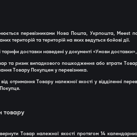
снюється перевізниками Нова Пошта, Укрпошта, Meest по 
их територій та територій на яких ведуться бойові дії.
и і тарифи доставки наведені у документі «Умови доставки»
овар та ризик випадкового пошкодження або втрати Това
мання Товару Покупцем у перевізника.
я від отримання Товару належної якості у відділенні пере
Покупця.
н товару
овернути Товар належної якості протягом 14 календарни