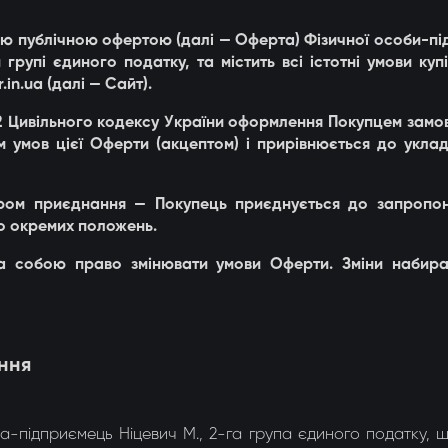
догонки 8-ми рамкові
ною публічною офертою (далі — Оферта) Фізичної особи-пі
групі єдиного податку, та містить всі істотні умови ку
догонки радіальні
in.ua (далі — Сайт).
, 642 Цивільного кодексу України оформлення Покупцем зам
м умов цієї Оферти (акцептом) і прирівнюється до укла
ором приєднання — Покупець приєднується до запропон
до окремих положень.
а собою право змінювати умови Оферти. Зміни набира
ення
-підприємець Ніцевич М., 2-га група єдиного податку, 