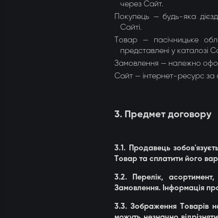
через Сайт.
Покупець — будь-яка дієз
Сайті.
Товар — пасічницьке обла
представлені у каталозі С
Замовлення — належно офор
Сайт — інтернет-ресурс за 
3. Предмет договору
3.1. Продавець зобов'язує
Товар та сплатити його вар
3.2. Перелік, асортимен
Замовлення. Інформація пр
3.3. Зображення Товарів 
можуть незначно відрізняти