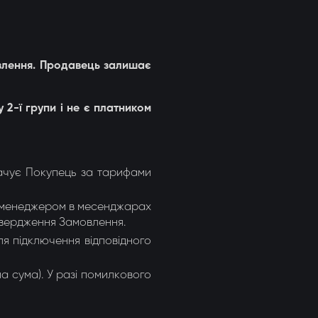
мовлення. Продавець залишає
 2-ї групи і не є платником
лачує Покупець за тарифами
и менеджером в месенджарах
ідтвердження Замовлення.
я підключення відповідного
на сума). У разі помилкового