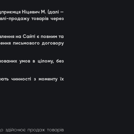
дприємця Ніцевич М. (далі —
півлі-продажу товарів через
овлення на Сайті є повним та
дення письмового договору
ованих умов в цілому, без
ють чинності з моменту їх
що здійснює продаж товарів