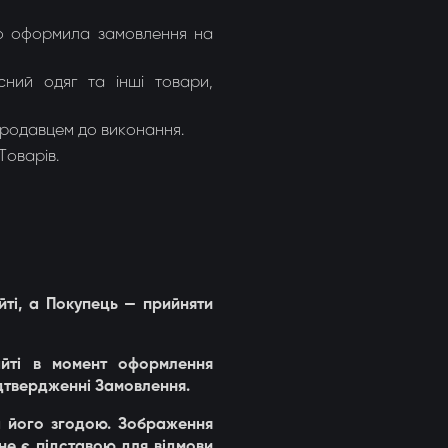
що оформила замовлення на
сний одяг та інші товари,
родавцем до виконання.
Товарів.
йті, а Покупець — прийняти
айті в момент оформлення
дтвердженні Замовлення.
а його згодою. Зображення
 не є підставою для відмови