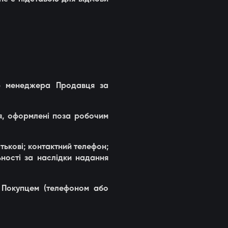
ю менеджера Продавця за
ня, оформлені поза робочим
атькові; контактний телефон;
ності за наслідки надання
з Покупцем (телефоном або