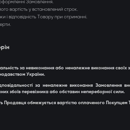
 оформленні Замовлення.
ого вартість у встановлений строк.
ки і відповідність Товару при отриманні.
ерти.
орін
ідальність за невиконання або неналежне виконання своїх з
нодавством України.
ідповідальності за неналежне виконання Замовлення в
чних збоїв перевізника або обставин непереборної сили.
ість Продавця обмежується вартістю оплаченого Покупцем 