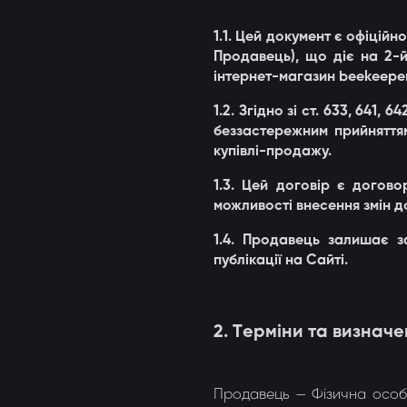
Утеплювачі і мати
Стамески
Столи для розпечатування
Штани
Ме
1.1. Цей документ є офіцій
Продавець), що діє на 2-й 
Щітки
Ме
інтернет-магазин beekeeper.
Ящики бджолярські
1.2. Згідно зі ст. 633, 641
беззастережним прийняття
купівлі-продажу.
1.3. Цей договір є догов
можливості внесення змін 
1.4. Продавець залишає з
публікації на Сайті.
2. Терміни та визнач
Продавець — Фізична особа