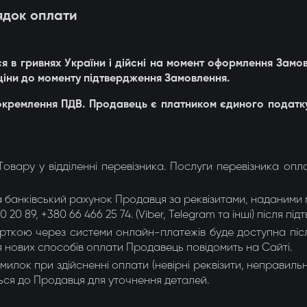
рядок оплати
ься в гривнях України і дійсні на момент оформлення За
ціни до моменту підтвердження Замовлення.
виокремлення ПДВ. Продавець є платником єдиного податку
Товару у відділенні перевізника. Послуги перевізника оп
 банківський рахунок Продавця за реквізитами, наданим
 20 89, +380 66 466 25 74. (Viber, Telegram та інші) після п
арткою через системи онлайн-платежів буде доступна післ
 нових способів оплати Продавець повідомить на Сайті.
милок при здійсненні оплати (невірні реквізити, неправиль
ься до Продавця для уточнення деталей.