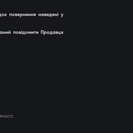
ядок повернення наведені у
язаний повідомити Продавця
ності.