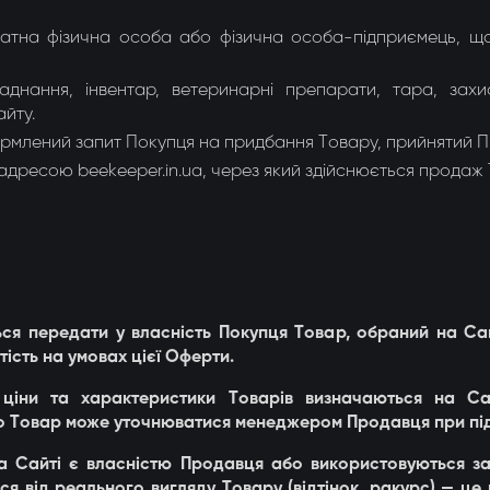
датна фізична особа або фізична особа-підприємець, 
днання, інвентар, ветеринарні препарати, тара, захи
айту.
млений запит Покупця на придбання Товару, прийнятий П
адресою beekeeper.in.ua, через який здійснюється продаж 
ться передати у власність Покупця Товар, обраний на Са
тість на умовах цієї Оферти.
т, ціни та характеристики Товарів визначаються на С
о Товар може уточнюватися менеджером Продавця при пі
на Сайті є власністю Продавця або використовуються з
ся від реального вигляду Товару (відтінок, ракурс) — це