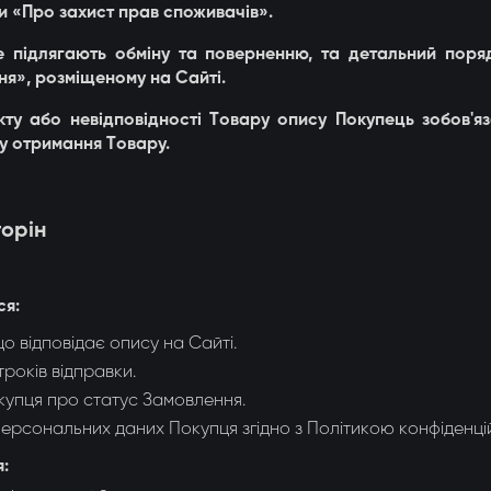
їни «Про захист прав споживачів».
не підлягають обміну та поверненню, та детальний пор
ня», розміщеному на Сайті.
екту або невідповідності Товару опису Покупець зобов'
у отримання Товару.
торін
ся:
 відповідає опису на Сайті.
років відправки.
упця про статус Замовлення.
персональних даних Покупця згідно з Політикою конфіденцій
я: