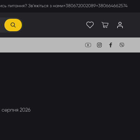
сь питання? Зв’яжіться з нами
+380672002089
+380664662574
01 серпня 2026