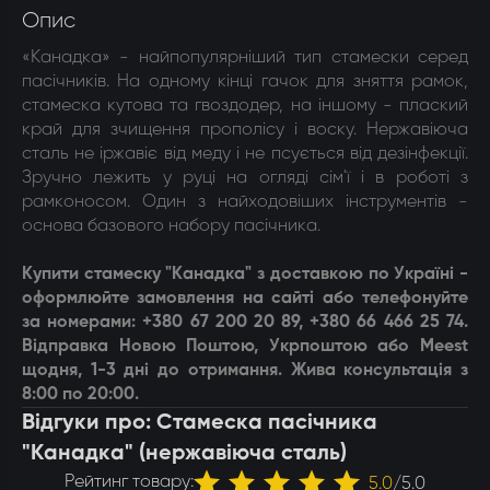
Опис
«Канадка» - найпопулярніший тип стамески серед
пасічників. На одному кінці гачок для зняття рамок,
стамеска кутова та гвоздодер, на іншому - плаский
край для зчищення прополісу і воску. Нержавіюча
сталь не іржавіє від меду і не псується від дезінфекції.
Зручно лежить у руці на огляді сім'ї і в роботі з
рамконосом. Один з найходовіших інструментів -
основа базового набору пасічника.
Купити
стамеску "Канадка"
з доставкою по Україні -
оформлюйте замовлення на сайті або телефонуйте
за номерами: +380 67 200 20 89, +380 66 466 25 74.
Відправка Новою Поштою, Укрпоштою або Meest
щодня, 1-3 дні до отримання. Жива консультація з
8:00 по 20:00.
Відгуки про: Стамеска пасічника
"Канадка" (нержавіюча сталь)
Рейтинг товару:
5.0
/
5.0