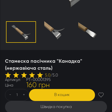
Утеплювачі і мати
Стамески
Столи для розпечатування
Штани
Щітки
Ящики бджолярські
Стамеска пасічника "Канадка"
(нержавіюча сталь)
5.0
/
5.0
Артикул
РТ-00001395
160 грн
Ціна
В кошик
-
+
Швидка покупка