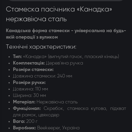
Стамеска пасічника «Канадка»
нержавіюча сталь
Канадська форма стамески - універсальна на будь-
якій операції з вуликом
Технічні характеристики:
Тип:
«Канадка» (вигнутий гачок, плаский кінець)
Комплектація:
Д
ерев'яна ручка
Розміри стамески:
Довжина стамески:
240 мм
Розміри ручки:
Довжина: 110
мм
Ширина: 30 мм
Матеріал:
Н
ержавіюча сталь
Функціонал:
Скребок, стамеска кутова, підхват
для рамок, цвяходер
Вага:
200 г
Виробник:
Beekeeper, Україна