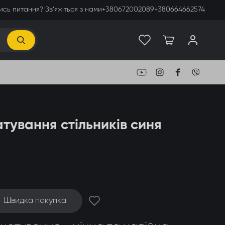
сь питання? Зв’яжіться з нами
+380672002089
+380664662574
тування стільників синя
Швидка покупка