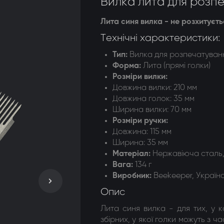
Вилка лита для розпе
догонки 8-ми рамкові
Лита синя вилка - не розхитуєть
догонки радіальні
Технічні характеристики:
Тип:
В
илка для розпечатуванн
Форма
:
Лита (прямі голки)
Розміри вилки:
Довжина вилки: 210 мм
Довжина голок: 35 мм
Ширина вилки: 70 мм
Розміри ручки:
Довжина: 115 мм
Ширина: 35 мм
Матеріал
:
Нержавіюча сталь,
Вага:
134 г
Виробник:
Beekeeper, Україн
Опис
Лита синя вилка - для тих, у к
збірних, у якої голки можуть з ч