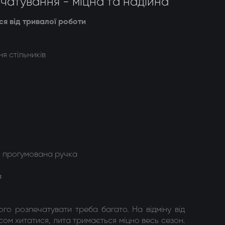
чатування - міцна та надійна
ся від тривалої роботи
я стільників
 прогумована ручка
а
ого розпечатувати треба багато. На відміну від
асом хитатися, лита тримається міцно весь сезон.