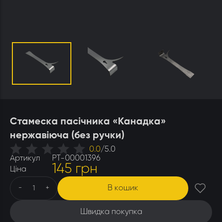
Утеплювачі і мати
Стамески
Столи для розпечатування
Штани
Щітки
Ящики бджолярські
Стамеска пасічника «Канадка»
нержавіюча (без ручки)
0.0
/
5.0
Артикул
РТ-00001396
145 грн
Ціна
В кошик
-
+
Швидка покупка