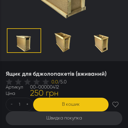
Утеплювачі і мати
Стамески
Столи для розпечатування
Штани
Щітки
Ящики бджолярські
Ящик для бджолопакетів (вживаний)
0.0
/
5.0
Артикул
00-00000412
250 грн
Ціна
В кошик
-
+
Швидка покупка