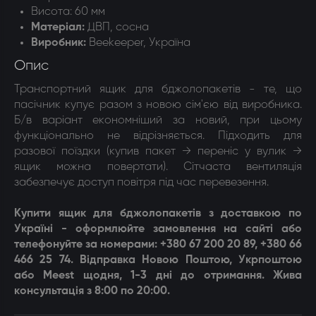
Висота: 60 мм
Матеріал:
ДВП, сосна
Виробник:
Beekeeper, Україна
Опис
Транспортний ящик для бджолопакетів - те, що
пасічник купує разом з новою сім'єю від виробника.
Б/в варіант економніший за новий, при цьому
функціонально не відрізняється. Підходить для
разової поїздки (купив пакет → переніс у вулик →
ящик можна повертати). Сітчаста вентиляція
забезпечує доступ повітря під час перевезення.
Купити ящик для бджолопакетів з доставкою по
Україні - оформлюйте замовлення на сайті або
телефонуйте за номерами: +380 67 200 20 89, +380 66
466 25 74. Відправка Новою Поштою, Укрпоштою
або Meest щодня, 1-3 дні до отримання. Жива
консультація з 8:00 по 20:00.