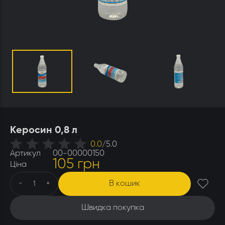
Утеплювачі і мати
Стамески
Столи для розпечатування
Штани
Щітки
Ящики бджолярські
Керосин 0,8 л
0.0
/
5.0
Артикул
00-00000150
105 грн
Ціна
В кошик
-
+
Швидка покупка