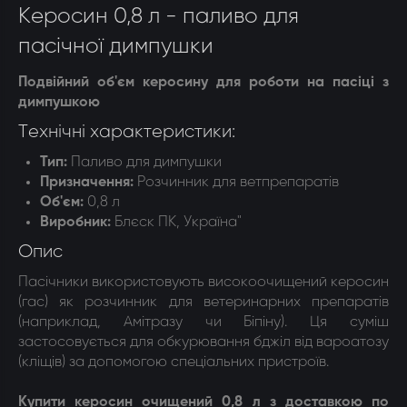
Керосин 0,8 л - паливо для
пасічної димпушки
Подвійний об'єм керосину для роботи на пасіці з
димпушкою
Технічні характеристики:
Тип:
Паливо для димпушки
Призначення
:
Розчинник для ветпрепаратів
Об'єм
:
0,8 л
Виробник:
Блєск ПК, Україна"
Опис
Пасічники використовують високоочищений керосин
(гас) як розчинник для ветеринарних препаратів
(наприклад, Амітразу чи Біпіну). Ця суміш
застосовується для обкурювання бджіл від вароатозу
(кліщів) за допомогою спеціальних пристроїв.
Купити керосин очищений 0,8 л з доставкою по