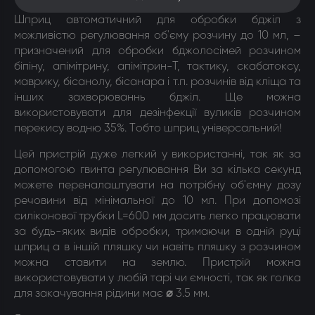
Шприц автоматичний для обробки бджіл з
можливістю регулювання об'єму розчину до 10 мл, –
призначений для обробки бджолосімей розчином
біпіну, апімітрину, апімітрин-Т, тактику, скабатоксу,
маврику, бісанолу, бісанара і т.п. розчинів від кліща та
інших захворюваннь бджіл. Ще можна
використовувати для дезінфекції вуликів розчином
перекису водню 35%. Тобто шприц універсальний!
Цей пристрій дуже легкий у використанні, так як за
допомогою гвинта регулювання Ви за кілька секунд
можете переналаштувати на потрібну об'ємну дозу
речовини від мінімальної до 10 мл. При допомозі
силіконової трубки L=600 мм досить легко працювати
за будь-яких видів обробки, тримаючи в одній руці
шприц а в іншій пляшку чи навіть пляшку з розчином
можна ставити на землю. Пристрій можна
використовувати у любій тарі чи ємності, так як голка
для закачування рідини має
⌀
3.5 мм.