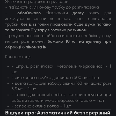
Як почати працювати приладом:
- під'єднати силіконову трубку до розпилювача
-
обов'язково
підключити
довгу
голку для
закачування рідини до іншого кінця силіконової
трубки,
без цієї голки працювати буде дуже погано
та погрузити її у тару з готовим розчином
- регулювальною шайбою виставити необхідну дозу
мл для розпилення,
бажано 10 мл на вуличку при
обробці біпіном та ін
.
Комплектація:
- шприц розпилювач металевий (нержавійка) - 1
шт
- силіконова трубка довжиною 600 мм - 1 шт
- довга голка для забору рідини 168 мм, діаметром
3,5 мм – 1 шт
- голка для подачі повітря, використовувати при
роботі з герметичною лікарською тарою – 1 шт
- запасна скляна колба - 1 шт
Відгуки про: Автоматичний безперервний