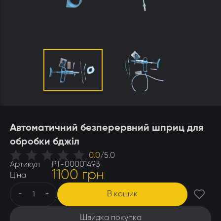
Утеплювачі і мати
Стамески
Столи для розпечатування
Штани
Щітки
Ящики бджолярські
Автоматичний безперервний шприц для
обробки бджіл
0.0
/
5.0
Артикул
РТ-00001493
1100 грн
Ціна
В кошик
-
+
Швидка покупка