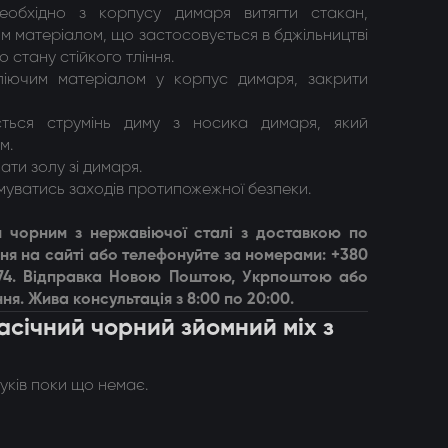
еобхідно з корпусу димаря витягти стакан,
 матеріалом, що застосовується в бджільництві
о стану стійкого тління.
тліючим матеріалом у корпус димаря, закрити
ється струмінь диму з носика димаря, який
м.
ати золу зі димаря.
муватись заходів протипожежної безпеки.
м чорним з нержавіючої сталі з доставкою по
ня на сайті або телефонуйте за номерами: +380
 74. Відправка Новою Поштою, Укрпоштою або
ня. Жива консультація з 8:00 по 20:00.
асічний чорний зйомний міх з
гуків поки що немає.