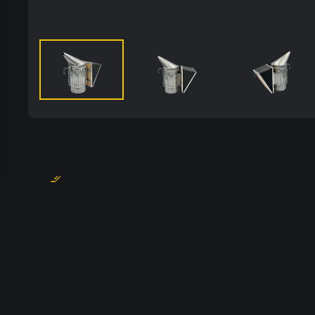
Beekeeper
Інтернет магазин бджільництва.