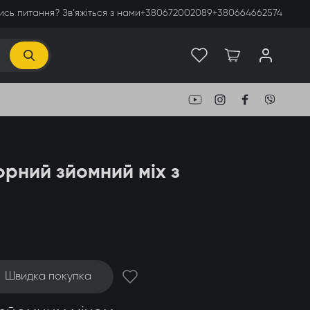
сь питання? Зв’яжіться з нами
+380672002089
+380664662574
рний зйомний міх з
Швидка покупка