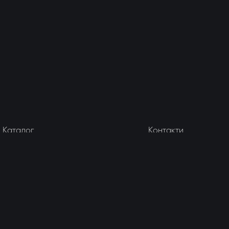
Каталог
Контакти
Блог
+380672002089
Закупівля
+380664662574
Графік роботи
Каталог
8:00 до 20:00