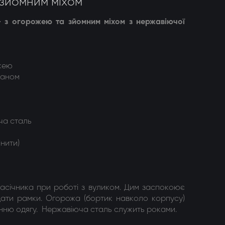
 зйомним міхом
 з огорожею та зйомним міхом з нержавіючої
жею
каном
ча сталь
нити)
асічника при роботі з вуликом. Дим заспокоює
дати рамки. Огорожа (бортик навколо корпусу)
манню одягу. Нержавіюча сталь служить роками.