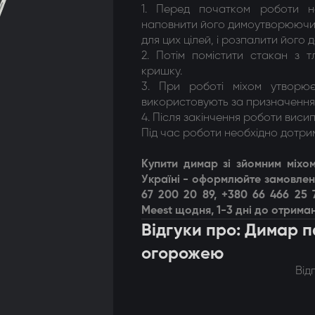
1. Перед початком роботи н
наповнити його димоутворюючим
для цих цілей, і розпалити його д
2. Потім помістити стакан з 
кришку.
3. При роботі міхом утворю
використовують за призначення
4. Після закінчення роботи висип
Під час роботи необхідно дотри
Купити димар зі зйомним міхо
Україні - оформлюйте замовлен
67 200 20 89, +380 66 466 25
Meest щодня, 1-3 дні до отриман
Відгуки про: Димар п
огорожею
Від