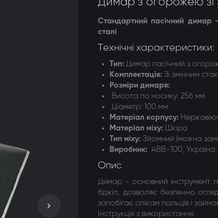
Димар з огорожею зі
догонки 8-ми рамкові
Стандартний пасічний димар -
сталі
догонки радіальні
Технічні характеристики:
Тип:
Димар пасічний з огоро
Комплектація
:
Зі змінним ста
Розміри димаря
:
Висота по носику: 256 мм
Діаметр: 100 мм
Матеріал корпусу
:
Нержавію
Матеріал міху
:
Шкіра
Тип міху
:
Зйомний (можна замі
Виробник:
АВВ-100, Україна
Опис
Димар - основний інструмент п
бджіл, дозволяє безпечно огля
запобігає опікам пальців і зай
Інструкція з використання: