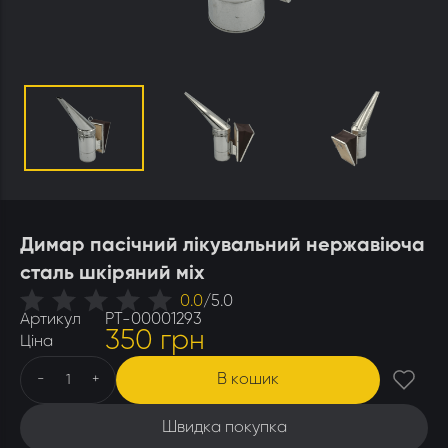
Утеплювачі і мати
Стамески
Столи для розпечатування
Штани
Щітки
Ящики бджолярські
Димар пасічний лікувальний нержавіюча
сталь шкіряний міх
0.0
/
5.0
Артикул
РТ-00001293
350 грн
Ціна
В кошик
-
+
Швидка покупка