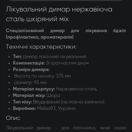
Лікувальний димар нержавіюча
сталь шкіряний міх
Спеціалізований димар для лікування бджіл
(профілактика, ароматерапія)
Технічні характеристики:
Тип:
Димар пасічний лікувальний
Комплектація
:
Зі гратчастим дном
Розміри димаря
:
Висота по носику: 375 мм
Діаметр: 95 мм
Матеріал корпусу
:
Нержавіюча сталь
Матеріал міху
:
Шкіра
Тип міху
:
Вбудований (не можна замінити)
Виробник:
Melisa93
, Україна
Опис
Лікувальний димар - для пасічника, який окрім