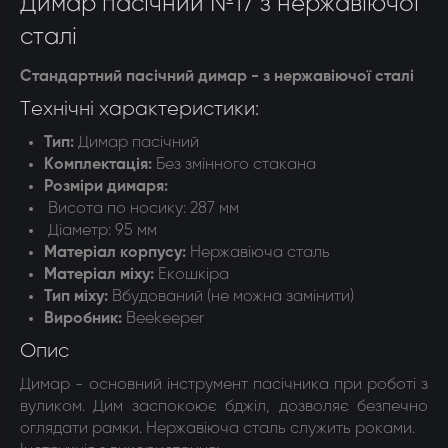
Димар пасічний №17 з нержавіючої
сталі
Стандартний пасічний димар - з нержавіючої сталі
Технічні характеристики:
Тип:
Димар пасічний
Комплектація
:
Без змінного стакана
Розміри димаря
:
Висота по носику: 287 мм
Діаметр: 95 мм
Матеріал корпусу
:
Нержавіюча сталь
Матеріал міху
:
Екошкіра
Тип міху
:
Вбудований (не можна замінити)
Виробник:
Beekeeper
Опис
Димар - основний інструмент пасічника при роботі з
вуликом. Дим заспокоює бджіл, дозволяє безпечно
оглядати рамки. Нержавіюча сталь служить роками.