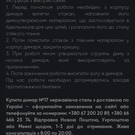
Інструкція з використання:
1. Перед початком роботи необхідно з корпусу
димаря витягти стакан, наповнити його
димоутворюючим матеріалом, що застосовується в
бджільництві для цих цілей, і розпалити його до стану
стійкого тління.
2. Потім помістити стакан з тліючим матеріалом у
корпус димаря, закрити кришку.
3. При роботі міхом утворюється струмінь диму з
носика димаря, який використовують за
призначенням.
4. Після закінчення роботи висипати золу зі димаря.
Під час роботи необхідно дотримуватись заходів
протипожежної безпеки.
Купити димар №17 нержавіюча сталь з доставкою по
Україні - оформлюйте замовлення на сайті або
телефонуйте за номерами: +380 67 200 20 89, +380 66
466 25 74. Відправка Новою Поштою, Укрпоштою
або Meest щодня, 1-3 дні до отримання. Жива
консультація з 8:00 по 20:00.