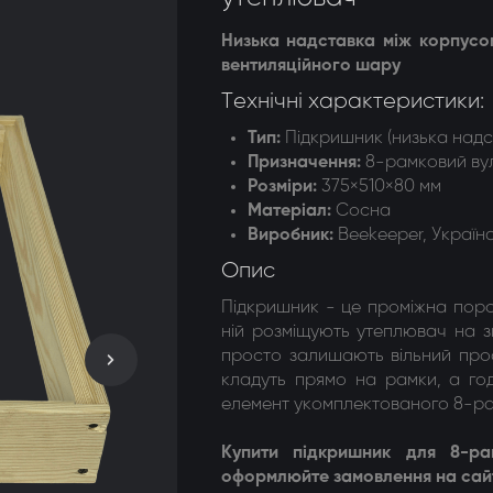
догонки 8-ми рамкові
Низька надставка між корпусом
вентиляційного шару
догонки радіальні
Технічні характеристики:
Тип:
Підкришник (низька надс
Призначення
:
8-рамковий ву
Розміри:
375×510×80 мм
Матеріал
:
Сосна
Виробник:
Beekeeper, Україн
Опис
Підкришник - це проміжна поро
ній розміщують утеплювач на зи
просто залишають вільний прос
кладуть прямо на рамки, а год
елемент укомплектованого 8-ра
Купити підкришник для 8-ра
оформлюйте замовлення на сайт