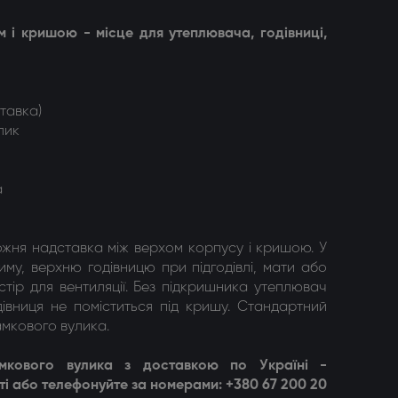
 і кришою - місце для утеплювача, годівниці,
тавка)
лик
а
жня надставка між верхом корпусу і кришою. У
му, верхню годівницю при підгодівлі, мати або
тір для вентиляції. Без підкришника утеплювач
івниця не поміститься під кришу. Стандартний
мкового вулика.
мкового вулика з доставкою по Україні -
і або телефонуйте за номерами: +380 67 200 20