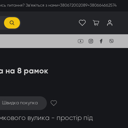
сь питання? Зв’яжіться з нами
+380672002089
+380664662574
а на 8 рамок
Швидка покупка
кового вулика - простір під