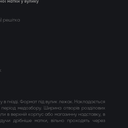
ї матки у вулику
) решітка
к
 в гнізді. Формат під вулик лежак. Накладається
 період медозбору. Ширина отворів розділових
ути в верхній корпус або магазинну надставку, в
дучи дрібніше матки, вільно проходять через