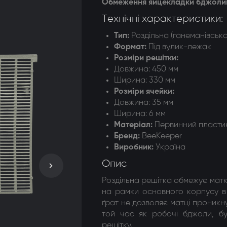
Обмеження яйцекладки бджолино
догонки 8-ми рамкові
Технічні характеристики:
догонки радіальні
Тип:
Роздільна (ганеманівська
Формат
:
Під вулик-лежак
Розміри решітки
:
Довжина: 450 мм
Ширина: 330 мм
Розміри ячейки
:
Довжина: 35 мм
Ширина: 6 мм
Матеріал
:
Первинний пласти
Бренд:
BeeKeeper
Виробник:
Україна
Опис
Роздільна решітка обмежує матку
на рамки основного корпусу в
ґрат не дозволяє матці проникн
той час як робочі бджоли, бу
решітку.