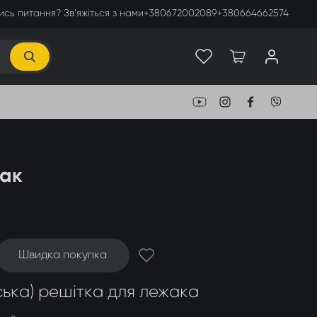
сь питання? Зв’яжіться з нами
+380672002089
+380664662574
жак
Швидка покупка
ська) решітка для лежака