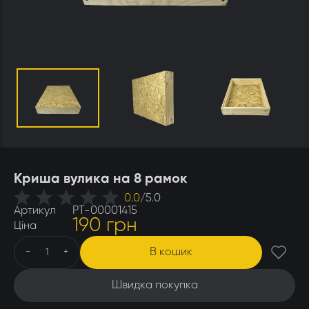
Утеплювачі і мати
Стамески
Столи для розпечатування
Штани
Щітки
Ящики бджолярські
Криша вулика на 8 рамок
0.0
/
5.0
Артикул
РТ-00001415
190 грн
Ціна
В кошик
-
+
Швидка покупка