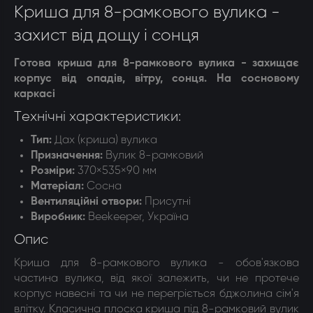
Криша для 8-рамкового вулика -
захист від дощу і сонця
Готова криша для 8-рамкового вулика - захищає
корпус від опадів, вітру, сонця. На сосновому
каркасі
Технічні характеристики:
Тип:
Дах (криша) вулика
Призначення
:
Вулик 8-рамковий
Розміри:
370×535×90 мм
Матеріал
:
Сосна
Вентиляційні отвори
:
Присутні
Виробник:
Beekeeper, Україна
Опис
Криша для 8-рамкового вулика - обов'язкова
частина вулика, від якої залежить, чи не протече
корпус навесні та чи не перегріється бджолина сім'я
влітку. Класична плоска криша під 8-рамковий вулик