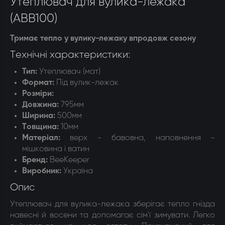
Утеплювач для вулика-лежака
(АВВ100)
Тримає тепло у вулику-лежаку впродовж сезону
Технічні характеристики:
Тип:
Утеплювач (мат)
Формат:
Під вулик-лежак
Розміри:
Довжина:
795мм
Ширина:
500мм
Товщина:
10мм
Матеріал:
верх - бавовна, наповнення -
мішковина і ватин
Бренд:
BeeKeeper
Виробник:
Україна
Опис
Утеплювач для вулика-лежака зберігає тепло гнізда
навесні й восени та допомагає сім'ї зимувати. Легко