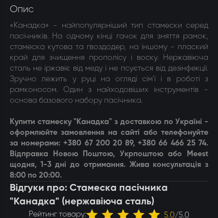
Опис
«Канадка» - найпопулярніший тип стамески серед
пасічників. На одному кінці гачок для зняття рамок,
стамеска кутова та гвоздодер, на іншому - плаский
край для зчищення прополісу і воску. Нержавіюча
сталь не іржавіє від меду і не псується від дезінфекції.
Зручно лежить у руці на огляді сім'ї і в роботі з
рамконосом. Один з найходовіших інструментів -
основа базового набору пасічника.
Купити
стамеску "Канадка"
з доставкою по Україні -
оформлюйте замовлення на сайті або телефонуйте
за номерами: +380 67 200 20 89, +380 66 466 25 74.
Відправка Новою Поштою, Укрпоштою або Meest
щодня, 1-3 дні до отримання. Жива консультація з
8:00 по 20:00.
Відгуки про: Стамеска пасічника
"Канадка" (нержавіюча сталь)
Рейтинг товару:
5.0
/
5.0