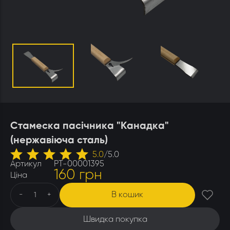
Утеплювачі і мати
Стамески
Столи для розпечатування
Штани
Щітки
Ящики бджолярські
Стамеска пасічника "Канадка"
(нержавіюча сталь)
5.0
/
5.0
Артикул
РТ-00001395
160 грн
Ціна
В кошик
-
+
Швидка покупка