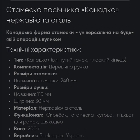
Стамеска пасічника «Канадка»
нержавіюча сталь
Канадська форма стамески - універсальна на будь-
якій операції з вуликом
Технічні характеристики:
Тип:
«Канадка» (вигнутий гачок, плаский кінець)
Комплектація:
Д
ерев'яна ручка
Розміри стамески:
Довжина стамески:
240 мм
Розміри ручки:
Довжина: 110
мм
Ширина: 30 мм
Матеріал:
Н
ержавіюча сталь
Функціонал:
Скребок, стамеска кутова, підхват
для рамок, цвяходер
Вага:
200 г
Виробник:
Beekeeper, Україна