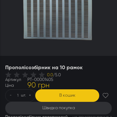
Утеплювачі і мати
Стамески
Столи для розпечатування
Штани
Щітки
Ящики бджолярські
Прополісозбірник на 10 рамок
0.0
/
5.0
Артикул
РТ-00001405
90 грн
Ціна
В кошик
-
шт.
+
Швидка покупка