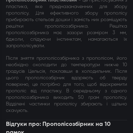
Прополісозбірник пластиковий
- це пристосування з
пластика, яке предназаначенних для збору
прополісу. Для ефективного збору прополісу
прибирають стельові дошки і замість них розміщують
решітки прополісозбірника. Решітка
прополісозбірника має зазори розміром 3 мм,
бджоли, слідуючи інстинктам, намагаються їх
запрополісувати.
Після зняття прополісозбірника з прополісом, його
необхідно охолодити до температури нижче 10
градусів Цельсія, поклавши в холодильник. Після
цього прополісозбірник вдаряють об тверду
поверхню, це потрібно для того, щоб відокремити
прополіс від пластику. В середньому з одного
прополісозбірника виходить 50 грам прополісу.
Відділені частинки прополісу збирають і щільно
скачують.
Відгуки про: Прополісозбірник на 10
рамок