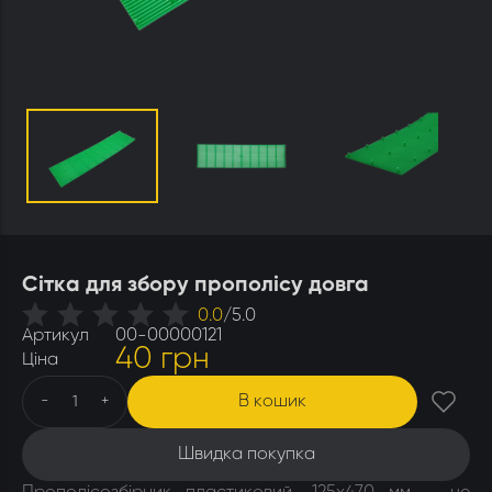
Утеплювачі і мати
Стамески
Столи для розпечатування
Штани
Щітки
Ящики бджолярські
Сітка для збору прополісу довга
0.0
/
5.0
Артикул
00-00000121
40 грн
Ціна
В кошик
-
+
Швидка покупка