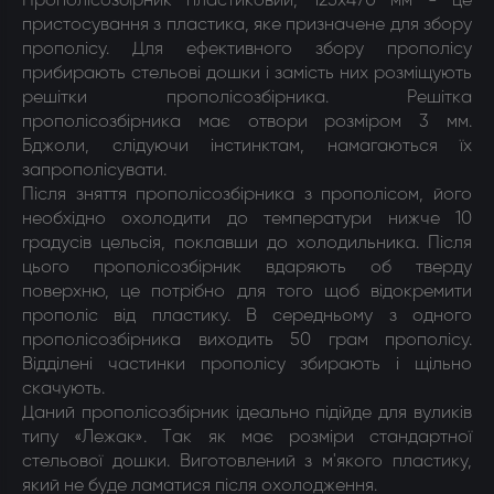
Прополісозбірник пластиковий, 125х470 мм - це
пристосування з пластика, яке призначене для збору
прополісу. Для ефективного збору прополісу
прибирають стельові дошки і замість них розміщують
решітки прополісозбірника. Решітка
прополісозбірника має отвори розміром 3 мм.
Бджоли, слідуючи інстинктам, намагаються їх
запрополісувати.
Після зняття прополісозбірника з прополісом, його
необхідно охолодити до температури нижче 10
градусів цельсія, поклавши до холодильника. Після
цього прополісозбірник вдаряють об тверду
поверхню, це потрібно для того щоб відокремити
прополіс від пластику. В середньому з одного
прополісозбірника виходить 50 грам прополісу.
Відділені частинки прополісу збирають і щільно
скачують.
Даний прополісозбірник ідеально підійде для вуликів
типу «Лежак». Так як має розміри стандартної
стельової дошки. Виготовлений з м'якого пластику,
який не буде ламатися після охолодження.