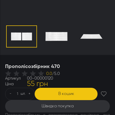
Утеплювачі і мати
Стамески
Столи для розпечатування
Штани
Щітки
Ящики бджолярські
Прополісозбірник 470
0.0
/
5.0
Артикул
00-00000120
55 грн
Ціна
В кошик
-
шт.
+
Швидка покупка