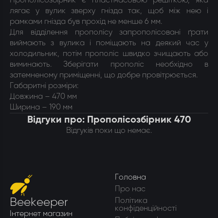
Прополісозбірник є пластмасовою решіткою, яка
лягає у вулик зверху гнізда так, щоб між нею і
рамками гнізда був прохід не менше 6 мм.
Для відділення прополісу запрополісовані ґрати
виймають з вулика і поміщають на деякий час у
холодильник, потім прополіс швидко зчищають або
виминають. Зберігати прополіс необхідно в
затемненому приміщенні, що добре провітрюється.
Габаритні розміри:
Довжина – 470 мм
Ширина – 190 мм
Відгуки про: Прополісозбірник 470
Відгуків поки що немає.
Головна
Про нас
Beekeeper
Політика
конфіденційності
Інтернет магазин