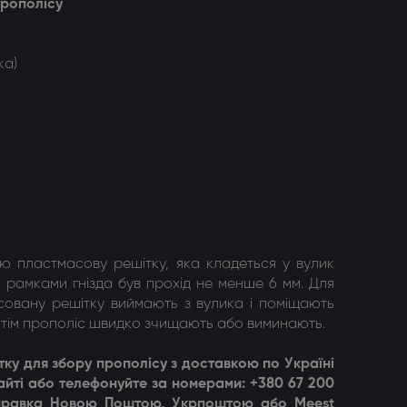
прополісу
ка)
ю пластмасову решітку, яка кладеться у вулик
 і рамками гнізда був прохід не менше 6 мм. Для
ісовану решітку виймають з вулика і поміщають
отім прополіс швидко зчищають або виминають.
тку для збору прополісу
з доставкою по Україні
йті або телефонуйте за номерами: +380 67 200
ідправка Новою Поштою, Укрпоштою або Meest