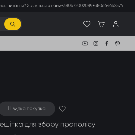
сь питання? Зв’яжіться з нами
+380672002089
+380664662574
Швидка покупка
ешітка для збору прополісу