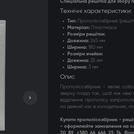
Спеціальна решітка для збору 
догонки 8-ми рамкові
Технічні характеристики:
догонки радіальні
Тип:
Прополісозбірник (решіт
Матеріал:
Пластмаса
Розміри решітки:
Довжина:
245 мм
Ширина:
180 мм
Розміри ячейки:
Довжина:
25 мм
Ширина:
3 мм
Опис
Прополісозбірник - являє собо
зверху гнізда так, щоб між нею
відділення прополісу запропол
на деякий час в холодильник, п
Купити п
рополісозбірник - реші
- оформлюйте замовлення на са
20 89, +380 66 466 25 74. В