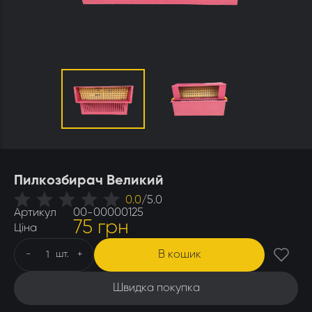
Утеплювачі і мати
Стамески
Столи для розпечатування
Штани
Щітки
Ящики бджолярські
Пилкозбирач Великий
0.0
/
5.0
Артикул
00-00000125
75 грн
Ціна
В кошик
-
шт.
+
Швидка покупка