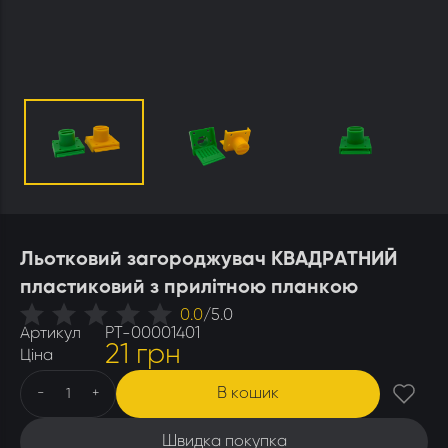
Утеплювачі і мати
Стамески
Столи для розпечатування
Штани
Щітки
Ящики бджолярські
Льотковий загороджувач КВАДРАТНИЙ
пластиковий з прилітною планкою
0.0
/
5.0
Артикул
РТ-00001401
21 грн
Ціна
В кошик
-
+
Швидка покупка