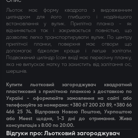
Опис
Льоток має форму квадрата з видовженним
циліндром для його глибшого і надйінішого
встановлення у вулик. Прилітна планка - як
відчиняється так і закривається повністью, що
дозволяє легко транспортирувати вулик. По центру
прилітної планки, поверхня має отвори що
допомагає бджолам краще і легше залітати.
Подвожений циліндр (сам вхід) має пересічну планку,
яка не випускає матку та захистить від залітання ос,
шершнів.
Купити л
ьотковий загороджувач квадратний
пластиковий з прилітною планкою
з доставкою по
Україні - оформлюйте замовлення на сайті або
телефонуйте за номерами: +380 67 200 20 89, +380 66
466 25 74. Відправка Новою Поштою, Укрпоштою
або Meest щодня, 1-3 дні до отримання. Жива
консультація з 8:00 по 20:00.
Відгуки про: Льотковий загороджувач