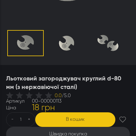
Утеплювачі і мати
Стамески
Столи для розпечатування
Штани
Щітки
Ящики бджолярські
Льотковий загороджувач круглий d-80
мм (з нержавіючої сталі)
0.0
/
5.0
Артикул
00-00000113
18 грн
Ціна
В кошик
-
+
Швидка покупка