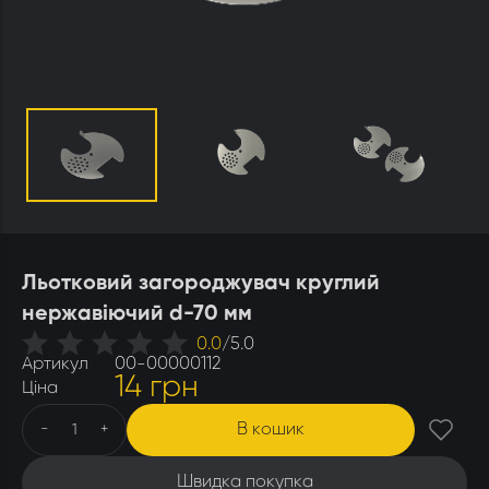
Утеплювачі і мати
Стамески
Столи для розпечатування
Штани
Щітки
Ящики бджолярські
Льотковий загороджувач круглий
нержавіючий d-70 мм
0.0
/
5.0
Артикул
00-00000112
14 грн
Ціна
В кошик
-
+
Швидка покупка