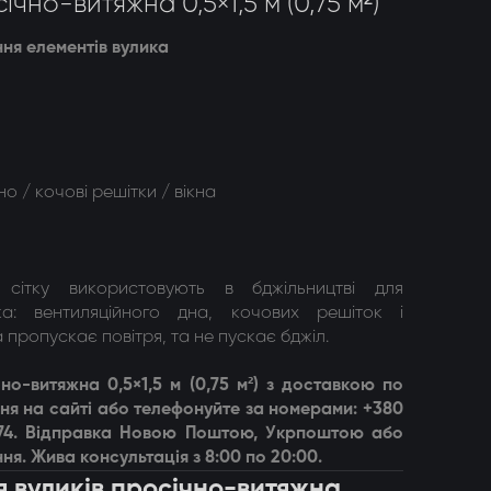
ічно-витяжна 0,5×1,5 м (0,75 м²)
ння елементів вулика
о / кочові решітки / вікна
у сітку використовують в бджільництві для
ка: вентиляційного дна, кочових решіток і
 пропускає повітря, та не пускає бджіл.
чно-витяжна 0,5×1,5 м (0,75 м²)
з доставкою по
ня на сайті або телефонуйте за номерами: +380
 74. Відправка Новою Поштою, Укрпоштою або
ня. Жива консультація з 8:00 по 20:00.
ля вуликів просічно-витяжна