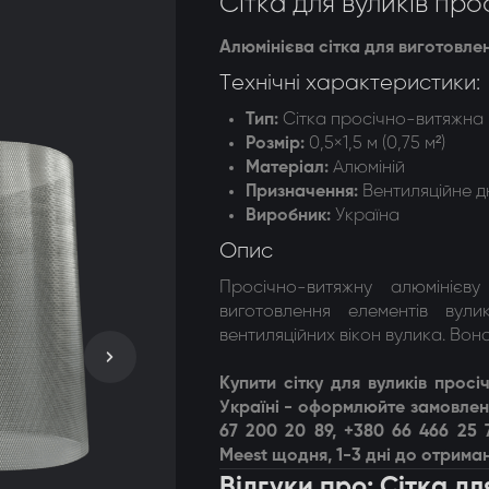
Сітка для вуликів прос
догонки 8-ми рамкові
Алюмінієва сітка для виготовле
догонки радіальні
Технічні характеристики:
Тип:
Сітка просічно-витяжна
Розмір:
0,5×1,5 м (0,75 м²)
Матеріал:
Алюміній
Призначення:
Вентиляційне дн
Виробник:
Україна
Опис
Просічно-витяжну алюмінієв
виготовлення елементів вули
вентиляційних вікон вулика. Вона
Купити с
ітку для вуликів просі
Україні - оформлюйте замовлен
67 200 20 89, +380 66 466 25
Meest щодня, 1-3 дні до отриман
Відгуки про: Сітка д