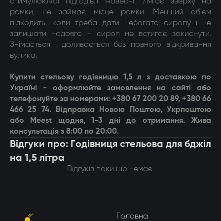
стимулюючої підгодівлі навесні. Лягає зверху на
рамки, не займає місце рамки. Менший об'єм
підходить, коли треба дати небагато сиропу і не
залишати надовго - сироп не встигає закиснути.
Знімається і доливається без повного відкривання
вулика.
Купити
стельову годівницю 1,5 л
з доставкою по
Україні -
оформлюйте замовлення на сайті або
телефонуйте за номерами: +380 67 200 20 89, +380 66
466 25 74. Відправка Новою Поштою, Укрпоштою
або Meest щодня, 1-3 дні до отримання. Жива
консультація з 8:00 по 20:00.
Відгуки про: Годівниця стельова для бджіл
на 1,5 літра
Відгуків поки що немає.
Головна