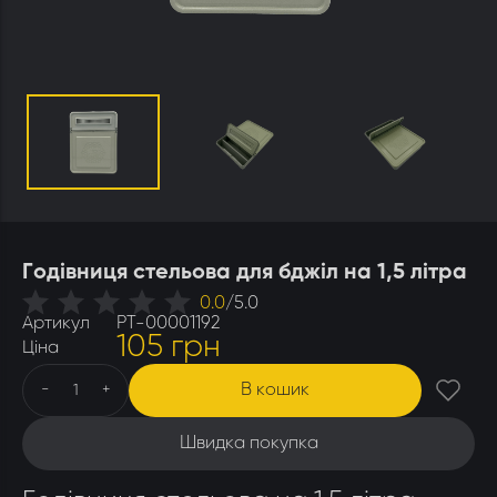
Утеплювачі і мати
Стамески
Столи для розпечатування
Штани
Щітки
Ящики бджолярські
Годівниця стельова для бджіл на 1,5 літра
0.0
/
5.0
Артикул
РТ-00001192
105 грн
Ціна
В кошик
-
+
Швидка покупка