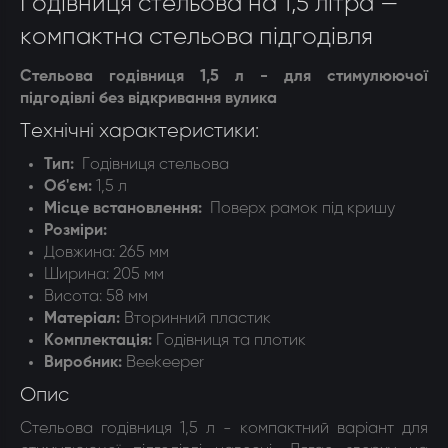
Годівниця стельова на 1,5 літра —
компактна стельова підгодівля
Стельова годівниця 1,5 л - для стимулюючої
підгодівлі без відкривання вулика
Технічні характеристики:
Тип:
Годівниця стельова
Об'єм
:
1,5 л
Місце встановлення:
Поверх рамок під кришу
Розміри:
Довжина: 265 мм
Ширина: 205 мм
Висота: 58 мм
Матеріал:
Вторинний пластик
Комплектація:
Годівниця та плотик
Виробник:
Beekeeper
Опис
Стельова годівниця 1,5 л - компактний варіант для