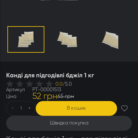
Утеплювачі і мати
Стамески
Столи для розпечатування
Штани
Щітки
Ящики бджолярські
Канді для підгодівлі бджіл 1 кг
0.0
/
5.0
Артикул
РТ-00001513
52 грн
65 грн
Ціна
В кошик
-
+
Швидка покупка