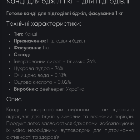
Канді для бджіл 1 кг - для підгодівлі
Готове канді для підгодівлі бджіл, фасування 1 кг
Технічні характеристики:
Тип:
Канді
Призначення
:
Підгодівля бджіл
Фасування
:
1 кг
Склад
:
Інвертований сироп - близько 26%
Цукрова пудра - 74%
Очищена вода - 0,18%
Оцтова кислота - 0,02%
Виробник:
Beekeeper, Україна
Опис
Канді з інвертованим сиропом - це ідеальна
підгодівля для бджіл у зимовий та весняний періоди.
Продукт легко засвоюється бджолами, забезпечуючи
їх усіма необхідними вуглеводами для підтримання
активності та здоров'я.