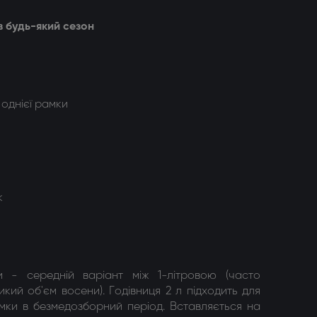
в будь-який сезон
 однієї рамки
к
и - середній варіант між 1-літровою (часто
икий об'єм восени). Годівниця 2 л підходить для
ормки в безмедозборний період. Вставляється на