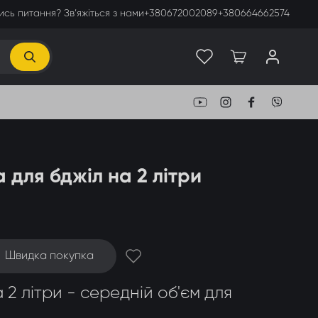
сь питання? Зв’яжіться з нами
+380672002089
+380664662574
 для бджіл на 2 літри
Швидка покупка
2 літри - середній об'єм для