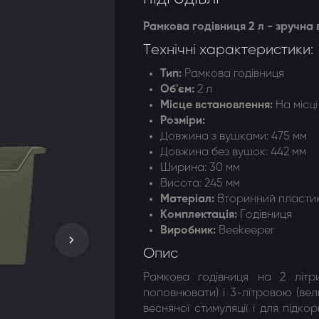
догонки 8-ми рамкові
Рамкова годівниця 2 л - зручна 
Технічні характеристики:
догонки радіальні
Тип:
Р
амкова годівниця
Об'єм
:
2 л
Місце встановлення:
На місці
Розміри:
Довжина з вушками: 475 мм
Довжина без вушок
: 442 мм
Ширина: 30 мм
Висота: 245 мм
Матеріал:
Вторинний пласти
Комплектація:
Годівниця
Виробник:
Beekeeper
Опис
Рамкова годівниця на 2 літр
поповнювати) і 3-літровою (вел
весняної стимуляції і для підк