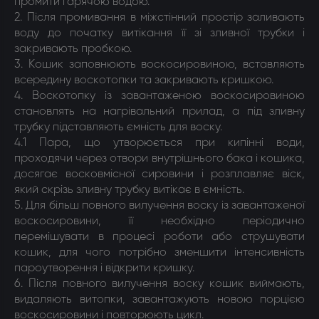
промити гарячою водою.
2. Після промивання в міжстінний простір заливають
воду до початку витікання її зі зливної трубки і
закривають пробкою.
3. Кошик заповнюють воскосировиною, вставляють
всередину воскотопки та закривають кришкою.
4. Воскотопку із завантаженою воскосировиною
становлять на нагрівальний прилад, а під зливну
трубку підставляють ємність для воску.
4.1 Пара, що утворюється при кипінні води,
проходячи через отвори внутрішнього бака і кошика,
досягає восковмісної сировини і розплавляє віск,
який скрізь зливну трубку витікає в ємність.
5. Для більш повного вилучення воску із завантаженої
воскосировини, її необхідно періодично
перемішувати в процесі роботи або струшувати
кошик, для чого потрібно зменшити інтенсивність
пароутворення і відкрити кришку.
6. Після повного вилучення воску кошик виймають,
видаляють витопки, завантажують новою порцією
воскосировини і повторюють цикл.