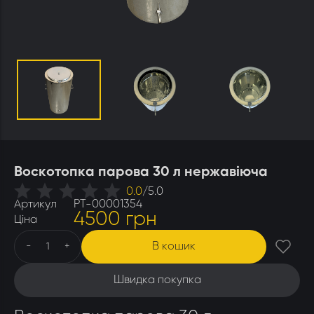
Утеплювачі і мати
Стамески
Столи для розпечатування
Штани
Щітки
Ящики бджолярські
Воскотопка парова 30 л нержавіюча
0.0
/
5.0
Артикул
РТ-00001354
4500 грн
Ціна
В кошик
-
+
Швидка покупка