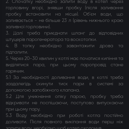
2. Спочатку необхідно залити воду в котел через
горловину вгорі, знявши пробку (після заливання
пробку встановити на місце). Об'єм води, що
заливається - не більше 23 л (рівень нижнього краю
заливної горловини).
3. Далі треба приєднати шланг до відповідних
штуцерів парогенератора та воскотопки.
4. В топку необхідно завантажити дрова та
підпалити.
5. Через 20-30 хвилин у котлі має початися кипіння та
виділятися пара, при цьому паропровід стане
гарячим.
5.1 За необхідності доливання води, в котлі треба
заздалегідь скинути тиск пари в системі за
допомогою запобіжного клапана.
5.2 Для уникнення опіку парою, пробку треба
відкривати не поспішаючи, поступово випускаючи
при цьому пару.
5.3 Воду необхідно при роботі котла постійно
доливати. Після повного викіпання води перш ніж
залити воду, необхідно щоб котел охолонув.