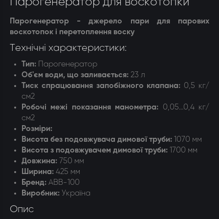
Парогенератор для воскотопки
Парогенератор - джерело пари для парових
воскотопок і перетоплення воску
Технічні характеристики:
Тип:
Парогенератор
Об'єм води, що заливається:
23 л
Тиск спрацювання запобіжного клапана:
0,5 кг/
см2
Робочі межі показання манометра:
0,05…0,4 кг/
см2
Розміри:
Висота без подовжувача димової труби:
1070 мм
Висота з подовжувачем димової труби:
1700 мм
Довжина:
750 мм
Ширина:
425 мм
Бренд:
АВВ-100
Виробник:
Україна
Опис