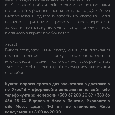
6. У процесі роботи слід стежити за показаннями
манометра; у разі підвищення тиску понад 0,5 кг/см2 і
неспрацюванні одного із запобіжних клапанів - слід
негайно припинити роботу парогенератора,
загасити при цьому вогонь у топці і скинути тиск,
після чого відкрити пробку котла.
Увага!
Використовувати інше обладнання для підсиленої
подачі повітря в топку парогенератора і
інтенсифікації горіння категорично забороняється.
Тяга при горінні повинна підтримуватися звичайним
способом.
Купити п
арогенератор для воскотопки
з доставкою
по Україні - оформлюйте замовлення на сайті або
телефонуйте за номерами +380 67 200 20 89, +380 66
466 25 74. Відправка Новою Поштою, Укрпоштою
або Meest щодня, 1-3 дні до отримання. Жива
консультація з 8:00 по 20:00.