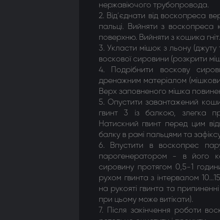
нержавіючого трубопровода.
2. Від’єднати від воскопреса в
пальці. Вийняти з воскопреса 
поверхню. Вийняти з кошика гніт.
3. Укласти мішок з льону (джуту 
воскової сировини (розкрити міш
4. Подрібнити воскову сиро
дренажним матеріалом (мішковин
Верх заповненого мішка повинен
5. Опустити завантажений кошик
гвинт 3 із балкою, злегка п
Натискний гвинт перед цим від
балку в рамі пальцями та зафікс
6. Впустити в воскопрес пар
парогенератором - в його кер
сировину протягом 0,5-1 години
рухом гвинта з інтервалом 10…1
на рукояті гвинта та припиненн
при цьому може витікати).
7. Після закінчення роботи вос