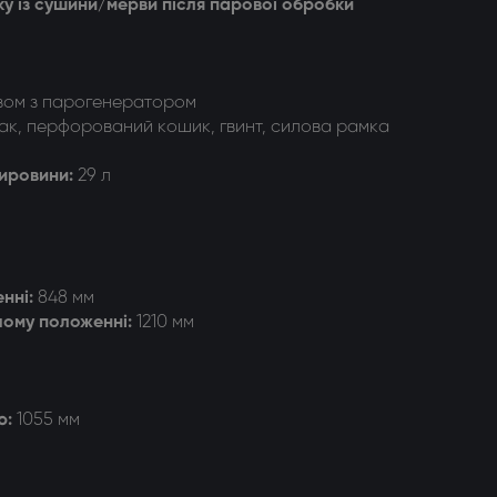
ку із сушини/мерви після парової обробки
ом з парогенератором
ак, перфорований кошик, гвинт, силова рамка
сировини:
29 л
нні:
848 мм
чому положенні:
1210 мм
ю:
1055 мм