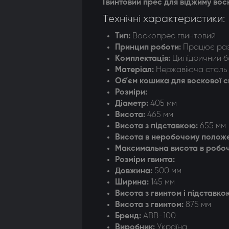
Гвинтовий прес для віджиму вос
догонки 8-ми рамкові
Технічні характеристики:
догонки радіальні
Тип:
Воскопрес гвинтовий
Принцип роботи:
Працює раз
Комплектація:
Цилідричний б
Матеріал:
Нержавіюча сталь
Об’єм кошика для воскової 
Розміри:
Діаметр:
405 мм
Висота:
465 мм
Висота з підставкою:
655 мм
Висота в неробочому положе
Максимальна висота в робо
Розміри гвинта:
Довжина:
500 мм
Ширина:
145 мм
Висота з гвинтом і підставко
Висота з гвинтом:
875 мм
Бренд:
АВВ-100
Виробник:
Україна