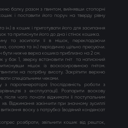
ерхню балку разом з гвинтом, вийнявши стопорні
кошик і поставити його поруч на тверду рівну
та ін.) в кошик і приготувати його для засипання
ок та притиснути його до дна і стінок кошика.
вину та засипати її в мішок, перекладаючи
а, солома та ін.) періодично щільно пресуючи.
 бути нижче верха кошика приблизно на 2 см.
 у бак 1, зверху встановити гніт та натискний
ритиснувши мішок із воскосировиною гнітом.
гвинтити на потрібну висоту. Закріпити верхню
увати спеціальними чеками.
у з парогенератора (послідовність роботи з
івництві з експлуатації). Розпарити воскову
, після чого почати віджимати її поступальним
5 хв. Віджимання закінчити при значному зусиллі
і витікання воску з патрубка (водяний конденсат
копрес розібрати, звільнити кошик від решток,