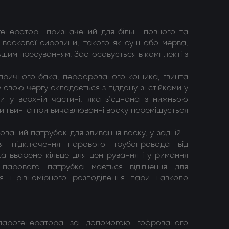
генератор призначений для більш повного та
 воскової сировини, такого як суш або мерва,
им пресуванням. Застосовується в комплекті з
ндричного бака, перфорованого кошика, гвинта
 свою чергу складається з піддону зі стійками у
ки у верхній частині, яка з’єднана з нижньою
ли гвинта при вичавлюванні воску переміщується
ований патрубок для зливання воску, у задній -
я підключення парового трубопровода від
а вварене кільце для центрування і утримання
 парового патрубка мається відігнення для
я і рівномірного розподілення пари навколо
 парогенератора за допомогою гофрованого