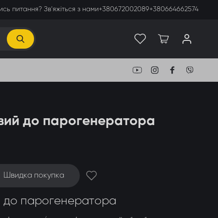
сь питання? Зв’яжіться з нами
+380672002089
+380664662574
вий до парогенератора
Швидка покупка
й до парогенератора