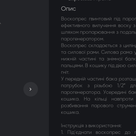
Опис
Воскопрес гвинтовий під паро
ефективного вилучення воску з
шляхом пропарювання з подальш
парогенератором.
Воскопрес складається з цилі
та силової рами. Силова рама у
нижній частині та знімної бал
пальцями. В кошику під дією си
гніт.
У передній частині бака розташ
патрубок з різьбою 1/2″ дл
парогенератора. Усередині бак
кошика. На кільці навпроти
розбивання парового струмен
кошика.
Інструкція з використання:
1. Під’єднати воскопрес до