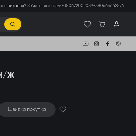
сь питання? Зв’яжіться з нами
+380672002089
+380664662574
 Н/Ж
Швидка покупка