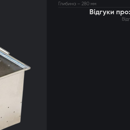
Глибина – 280 мм
догонки 8-ми рамкові
Відгуки про
Від
догонки радіальні