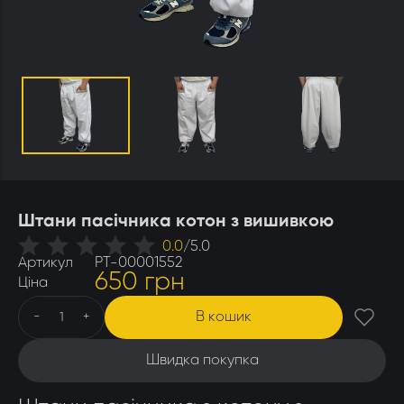
Утеплювачі і мати
Стамески
Столи для розпечатування
Штани
Щітки
Ящики бджолярські
Штани пасічника котон з вишивкою
0.0
/
5.0
Артикул
РТ-00001552
650 грн
Ціна
В кошик
-
+
Швидка покупка