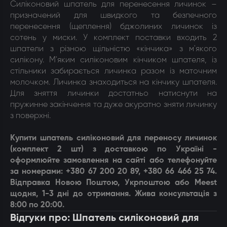
Силіконовий шпатель для перенесення личинок –
призначений для швидкого та безпечного
перенесення (щеплення) бджолиних личинок із
сотень у миски. У комплект поставки входить 2
шпатели з різною щільністю «кінчика» з м'якого
силікону. М'яким силіконовим кінчиком шпателя, із
стільники забирається личинка разом із маточним
молочком. Личинка знаходиться на кінчику шпателя.
Для зняття личинки достатньо натиснути на
пружинне закінчення та дуже акуратно зняти личинку
з поверхні.
Купити ш
патель силіконовий для переносу личинок
(комплект 2 шт)
з доставкою по Україні -
оформлюйте замовлення на сайті або телефонуйте
за номерами: +380 67 200 20 89, +380 66 466 25 74.
Відправка Новою Поштою, Укрпоштою або Meest
щодня, 1-3 дні до отримання. Жива консультація з
8:00 по 20:00.
Відгуки про: Шпатель силіконовий для