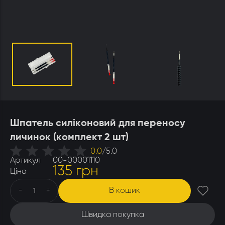
Утеплювачі і мати
Стамески
Столи для розпечатування
Штани
Щітки
Ящики бджолярські
Шпатель силіконовий для переносу
личинок (комплект 2 шт)
0.0
/
5.0
Артикул
00-00001110
135 грн
Ціна
В кошик
-
+
Швидка покупка