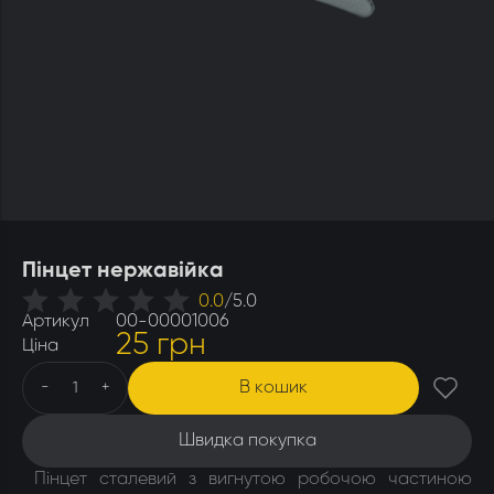
Утеплювачі і мати
Стамески
Столи для розпечатування
Штани
Щітки
Ящики бджолярські
Пінцет нержавійка
0.0
/
5.0
Артикул
00-00001006
25 грн
Ціна
В кошик
-
+
Швидка покупка
Пінцет сталевий з вигнутою робочою частиною