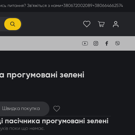
сь питання? Зв’яжіться з нами
+380672002089
+380664662574
а прогумовані зелені
Швидка покупка
ці пасічника прогумовані зелені
гуків поки що немає.