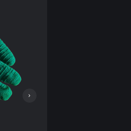
догонки 8-ми рамкові
догонки радіальні