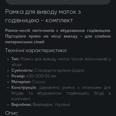
Рамка для виводу маток з
годівницею - комплект
Рамка-носій маточників з вбудованою годівницею.
Підгодівля прямо на місці виводу - для слабких
материнських сімей
Технічні характеристики:
Тип:
Рамка для виводу маток (носій маточників) у
зборі
Сумісність
:
Стандартні вулики Дадан
Розмір:
435×300×35 мм
Матеріал:
Сосна
Конструкція
:
Дерев'яна рамка з планками для
бігудів та вбудованою годівницею, бігуді в
комплекті
Виробник:
Beekeeper, Україна
Опис