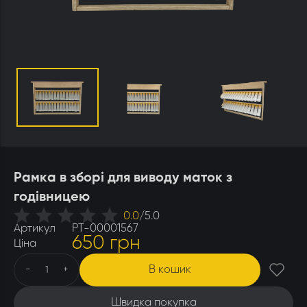
Утеплювачі і мати
Стамески
Столи для розпечатування
Штани
Щітки
Ящики бджолярські
Рамка в зборі для виводу маток з
годівницею
0.0
/
5.0
Артикул
РТ-00001567
650 грн
Ціна
В кошик
-
+
Швидка покупка