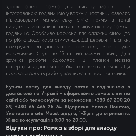
Удосконалена рамка для виводу маток - з
інтегрованою годівницею у верхній частині. Дозволяє
підгодовувати материнську сім'ю прямо в точці
виведення маточників, не вставляючи окрему рамку-
годівницю. Особливо корисно для слабких сімей, де
потрібна додаткова стимуляція. Дві дерев'яні планки,
прикручені за допомогою саморізів, мають уже
встановлені бігуді по 15 шт на кожній планці. Для
зручної роботи бджоляра, ці планки можна
повертати за допомогою бічних важелів-плечиків. Ця
перевага робить роботу зручною під час щеплення.
Купити рамку для виводу маток з годівницею з
доставкою по Україні - оформлюйте замовлення на
сайті або телефонуйте за номерами: +380 67 200 20
89, +380 66 466 25 74. Відправка Новою Поштою,
Укрпоштою або Meest щодня, 1-3 дні до отримання.
Жива консультація з 8:00 по 20:00.
Відгуки про: Рамка в зборі для виводу