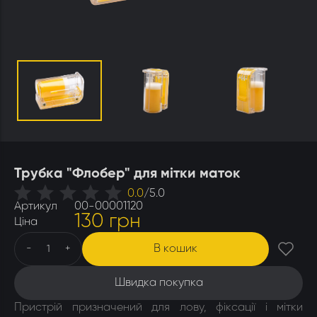
Утеплювачі і мати
Стамески
Столи для розпечатування
Штани
Щітки
Ящики бджолярські
Трубка "Флобер" для мітки маток
0.0
/
5.0
Артикул
00-00001120
130 грн
Ціна
В кошик
-
+
Швидка покупка
Пристрій призначений для лову, фіксації і мітки