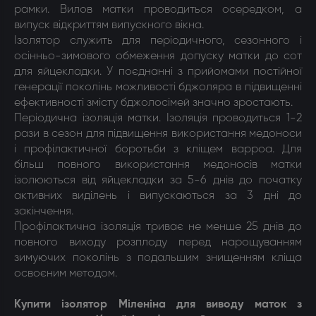
рамки. Вилов матки проводиться осередком, а
випуск відкриттям випускного вікна.
Ізолятор служить для періодичного, сезонного і
осінньо-зимового обмеження допуску матки до сот
для яйцекладки. У поєднанні з прийомами постійної
генерації поколінь можливості бджоляра в підвищенні
ефективності змісту бджолосімей значно зростають.
Періодична ізоляція матки. Ізоляція проводиться 1-2
рази в сезон для підвищення використання медоноси
і профілактичної боротьби з кліщем варроа. Для
більш повного використання медоносів матки
ізолюються від яйцекладки за 5-6 днів до початку
активних виділень і випускаються за 3 дні до
закінчення.
Профілактична ізоляція триває не менше 25 днів до
повного виходу розплоду перед нарощуванням
зимуючих поколінь з подальшим знищенням кліща
освоєним методом.
Купити і
золятор Міленіна для виводу маток
з