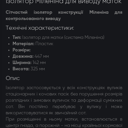
Ізолятор Міленіна для виводу маток
Сітчастий ізолятор конструкції Міленіна для
контрольованого виводу
Технічні характеристики:
Тип:
Ізолятор для матки (система Міленіна)
Матеріал:
Пластик
Розміри:
Довжина:
447 мм
Ширина:
142 мм
Висота:
325 мм
Опис
Ізолятор застосовується у всіх конструкціях вуликів
стаціонарних і кочових пасік без порушення розмірів
розплідних і зимових вуличок та деформації суміжних
сот. Він постійно перебуває у вулику і може
використовуватися як звичайний сот.
При розміщенні в ньому матки, встановлюється в
центрі гнізда, а порожній - на місці крайньої кормової