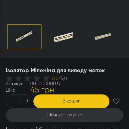
Утеплювачі і мати
Стамески
Столи для розпечатування
Штани
Щітки
Ящики бджолярські
Ізолятор Міленіна для виводу маток
0.0
/
5.0
Артикул
00-00000037
45 грн
Ціна
В кошик
-
+
Швидка покупка