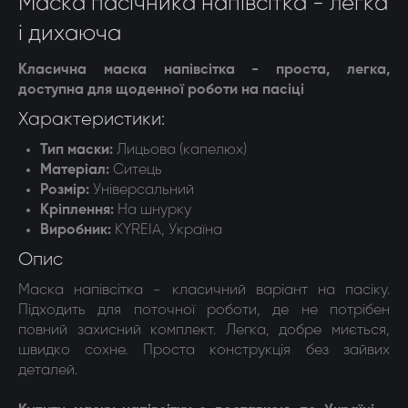
Маска пасічника напівсітка - легка
і дихаюча
Класична маска напівсітка - проста, легка,
доступна для щоденної роботи на пасіці
Характеристики:
Тип маски
:
Лицьова (капелюх)
Матеріал:
Ситець
Розмір:
Універсальний
Кріплення
:
На шнурку
Виробник:
KYREIA, Україна
Опис
Маска напівсітка - класичний варіант на пасіку.
Підходить для поточної роботи, де не потрібен
повний захисний комплект. Легка, добре миється,
швидко сохне. Проста конструкція без зайвих
деталей.