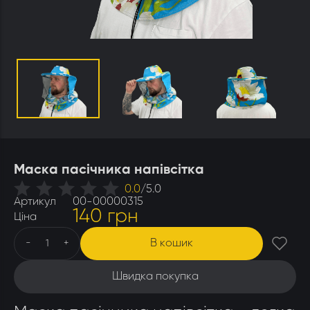
Утеплювачі і мати
Стамески
Столи для розпечатування
Штани
Щітки
Ящики бджолярські
Маска пасічника напівсітка
0.0
/
5.0
Артикул
00-00000315
140 грн
Ціна
В кошик
-
+
Швидка покупка