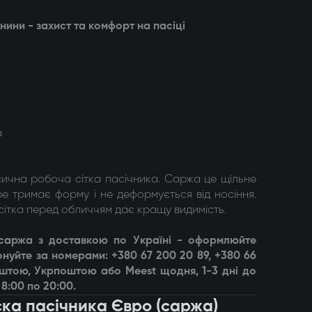
нини - захист та комфорт на пасіці
а
сична робоча сітка пасічника. Саржа це щільне
е тримає форму і не деформується від носіння.
ітка перед обличчям дає кращу видимість.
 саржа з доставкою по Україні - оформлюйте
нуйте за номерами: +380 67 200 20 89, +380 66
оштою, Укрпоштою або Meest щодня, 1-3 дні до
8:00 по 20:00.
ска пасічника Євро (саржа)