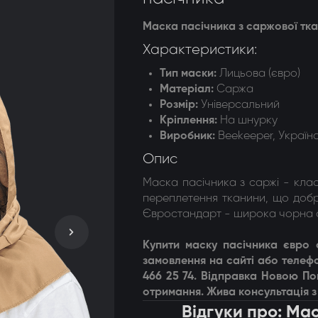
догонки 8-ми рамкові
Маска пасічника з саржової тка
Характеристики:
догонки радіальні
Тип маски
:
Лицьова (євро)
Матеріал:
Саржа
Розмір:
Універсальний
Кріплення
:
На шнурку
Виробник:
Beekeeper, Україн
Опис
Маска пасічника з саржі - кла
переплетення тканини, що добр
Євростандарт - широка чорна с
Купити маску пасічника євро
замовлення на сайті або телефо
466 25 74. Відправка Новою П
отримання. Жива консультація з 
Відгуки про: Ма