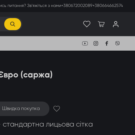
сь питання? Зв’яжіться з нами
+380672002089
+380664662574
Євро (саржа)
Швидка покупка
 стандартна лицьова сітка