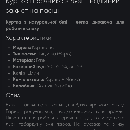
Куртка пасічника з бязі - надійний
захист на пасіці
Куртка з натуральної бязі - легка, дихаюча, для
роботи в спеку
Характеристики:
Модель:
Куртка Бязь
Тип маски:
Лицьова (Євро)
Матеріал:
Бязь
Розмірний ряд:
50, 52, 54, 56, 58
Колір:
Білий
Комплектація:
Куртка + Маска
Виробник:
Сотник
, Україна
Опис
Бязь - найлегша з тканин для бджолярського одягу.
Гарно продувається, швидко висихає після прання.
Підходить для роботи в гарячі літні дні, коли куртка з
льон-габардину вже парка. На рукавах та внизу