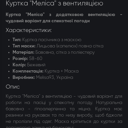
Куртка "Меліса" з вентиляцією
Куртка "Меліса" з додатковою вентиляцією -
чудовий варіант для спекотної погоди
Характеристики:
Тип:
Куртка пасічника з маскою
Тип маски
:
Лицьова (капелюх) повна сітка
Матеріал
:
Бавовна, сітка з поліестеру
Розмір
:
58-60
Колір
:
Бежевий
Комплектація
:
Куртка + Маска
Виробник:
Melisa93, Україна
Опис
Куртка "Меліса" з вентиляцією - чудовий варіант для
роботи на пасіці у спекотну погоду. Натуральна
бавовна - гіпоалергенна та міцна. Куртка має
резинки на рукавах та по низу виробу, щоб бджоли
не пролізли під одяг. Маска кріпиться до куртки за
допомогою замка на блискавці.