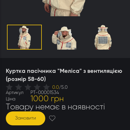
Утеплювачі і мати
Стамески
Столи для розпечатування
Штани
Щітки
Ящики бджолярські
Куртка пасічника "Меліса" з вентиляцією
(розмір 58-60)
0.0
/
5.0
Артикул
РТ-00001534
1000 грн
Ціна
Товару немає в наявності
Замовити