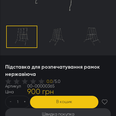
Утеплювачі і мати
Стамески
Столи для розпечатування
Штани
Щітки
Ящики бджолярські
Підставка для розпечатування рамок
нержавіюча
0.0
/
5.0
Артикул
00-00000365
900 грн
Ціна
В кошик
-
+
Швидка покупка