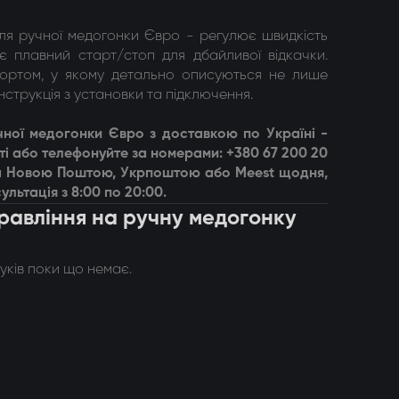
ля ручної медогонки Євро - регулює швидкість
є плавний старт/стоп для дбайливої відкачки.
портом, у якому детально описуються не лише
нструкція з установки та підключення.
чної медогонки Євро
з доставкою по Україні -
і або телефонуйте за номерами: +380 67 200 20
вка Новою Поштою, Укрпоштою або Meest щодня,
ультація з 8:00 по 20:00.
правління на ручну медогонку
гуків поки що немає.