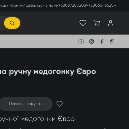
сь питання? Зв’яжіться з нами
+380672002089
+380664662574
на ручну медогонку Євро
Швидка покупка
 ручної медогонки Євро