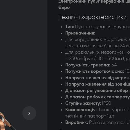
Електронний пульт керування шв
Євро
догонки 8-ми рамкові
Технічні характеристики:
догонки радіальні
Тип:
Пульт керування імпульс
Призначення
:
Для хордіальних медогонок 
завантаження не більше 24 кг
Для радіальних медогонок, о
- 230мм (рута), 18 - 300мм (д
Потужність тривала
:
5А
Потужність короткочасна
:
10
Напруга живлення від мереж
Напруга живлення від зовні
Діапазон регулювання оберт
Діапазон робочих температу
Ступінь захисту
:
ІР20
Комплектація
:
Блок управлі
технічний паспорт 1шт
Виробник:
Pulse Automatics U