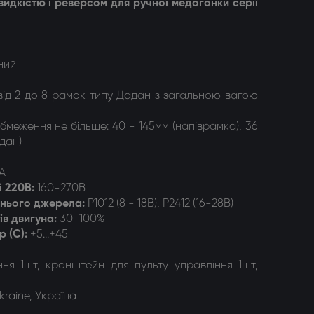
идкістю і реверсом для ручної медогонки серії
ний
від 2 до 8 рамок типу Дадан з загальною вагою
бмеження не більше: 40 - 145мм (напіврамка), 36
адан)
А
і 220В
:
160-270В
шнього джерела
:
Р1012 (8 - 18В), Р2412 (16-28В)
ів двигуна
:
30-100%
р (С)
:
+5...+45
ння 1шт, кронштейн для пульту управління 1шт,
kraine, Україна