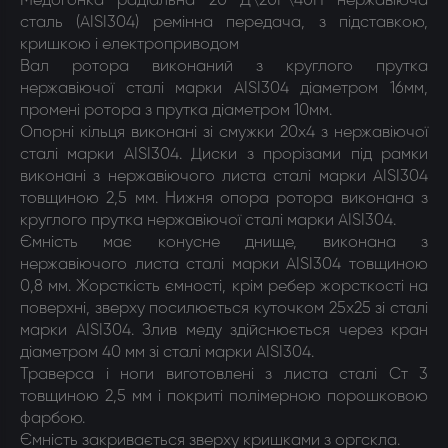
Медогонка радіальна 20 Д\20Р\40П нержавіюча
сталь (AISI304) ремінна передача, з підставкою,
кришкою і електроприводом
Вал ротора виконаний з круглого прутка
нержавіючої сталі марки AISI304 діаметром 16мм,
промені ротора з прутка діаметром 10мм.
Опорні кільця виконані зі смужки 20х4 з нержавіючої
сталі марки AISI304. Диски з прорізами під рамки
виконані з нержавіючого листа сталі марки AISI304
товщиною 2,5 мм. Нижня опора ротора виконана з
круглого прутка нержавіючої сталі марки AISI304.
Ємність має конусне днище, виконана з
нержавіючого листа сталі марки AISI304 товщиною
0,8 мм. Жорсткість ємності, крім ребер жорсткості на
поверхні, зверху посилюється куточком 25х25 зі сталі
марки AISI304. Злив меду здійснюється через кран
діаметром 40 мм зі сталі марки AISI304.
Траверса і ноги виготовлені з листа сталі Ст 3
товщиною 2,5 мм і покриті полімерною порошковою
фарбою.
Ємність закривається зверху кришками з оргскла.