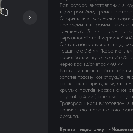
Вал ротора виготовлений з кру
діаметром 16мм, промені ротора 
Опорні кільця виконані зі смуги
прорізами під рамки виконан
товщиною 3 мм. Нижня опор
нержавіючої сталі марки AISI304
Ємність має конусне днище, вик
товщиною 0,8 мм. Жорсткість ємн
посилюється куточком 25х25 із
через кран діаметром 40 мм.
В отвори дисків встановлюютьс
запатентовану конструкцію, я
пошкоджень при відкачуванні ме
круглих прутків нержавіючої с
прутки) та 4 мм (поперечні прутки
Траверса і ноги виготовлені з 
полімерною порошковою фарб
оргскла.
Купити м
едогонку «Машеньк