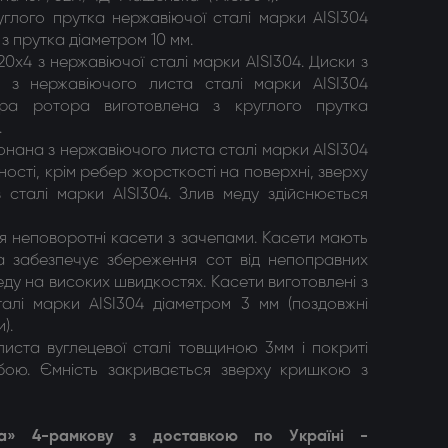
глого прутка нержавіючої сталі марки AISI304
з прутка діаметром 10 мм.
 20х4 з нержавіючої сталі марки AISI304. Диски з
і з нержавіючого листа сталі марки AISI304
а ротора виготовлена з круглого прутка
.
онана з нержавіючого листа сталі марки AISI304
ості, крім ребер жорсткості на поверхні, зверху
 сталі марки AISI304. Злив меду здійснюється
я неповоротні касети з зачепами. Касети мають
ка забезпечує збереження сот від непоправних
ду на високих швидкостях. Касети виготовлені з
талі марки АІЅІ304 діаметром 3 мм (поздовжні
).
листа вуглецевої сталі товщиною 3мм і покриті
ою. Ємність закривається зверху кришкою з
а» 4-рамкову
з доставкою по Україні -