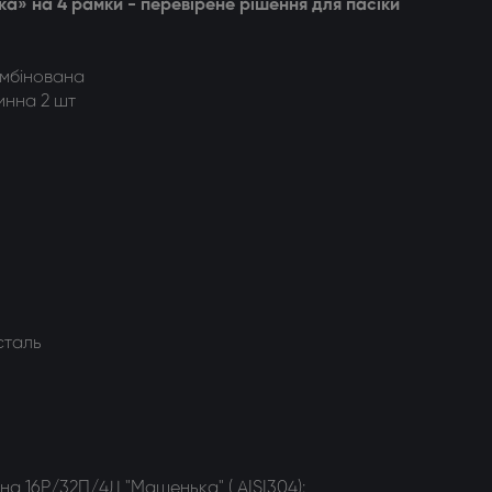
» на 4 рамки - перевірене рішення для пасіки
мбінована
инна 2 шт
сталь
а 16Р/32П/4Д "Машенька" ( AISI304):