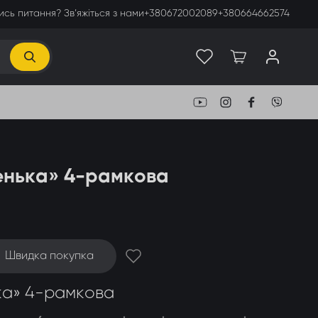
сь питання? Зв’яжіться з нами
+380672002089
+380664662574
нька» 4-рамкова
Швидка покупка
а» 4-рамкова