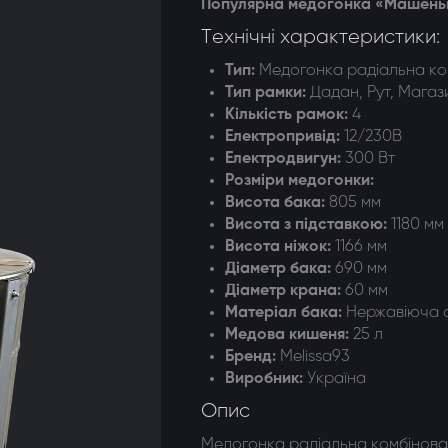
Популярна медогонка «Машенька
догонки 8-ми рамкові
Технічні характеристики:
догонки радіальні
Тип:
Медогонка радіальна ко
Тип рамки:
Дадан, Рут, Магаз
Кількість рамок:
4
Електропривід:
12/230В
Електродвигун:
300 Вт
Розміри медогонки:
Висота бака:
805 мм
Висота з підставкою:
1180 мм
Висота ніжок:
1166 мм
Діаметр бака:
690 мм
Діаметр крана:
60 мм
Матеріал бака:
Нержавіюча 
Медова кишеня:
25 л
Бренд:
Melissa93
Виробник:
Україна
Опис
Медогонка радіальна комбінован